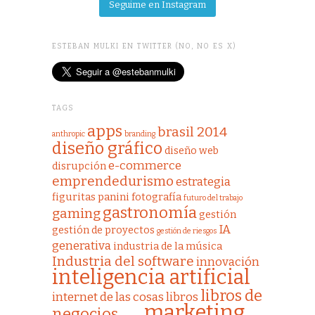
Seguime en Instagram
ESTEBAN MULKI EN TWITTER (NO, NO ES X)
TAGS
apps
brasil 2014
anthropic
branding
diseño gráfico
diseño web
e-commerce
disrupción
emprendedurismo
estrategia
figuritas panini
fotografía
futuro del trabajo
gastronomía
gaming
gestión
IA
gestión de proyectos
gestión de riesgos
generativa
industria de la música
Industria del software
innovación
inteligencia artificial
libros de
internet de las cosas
libros
marketing
negocios