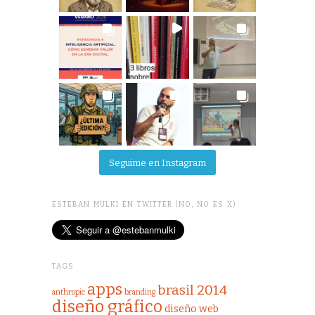
Seguime en Instagram
ESTEBAN MULKI EN TWITTER (NO, NO ES X)
TAGS
apps
brasil 2014
anthropic
branding
diseño gráfico
diseño web