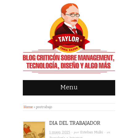
Menu
Home
»
postrabajo
DIA DEL TRABAJADOR
· por
· en
1 mayo, 2025
Esteban Mulki