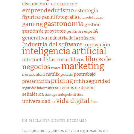
e-commerce
disrupción
emprendedurismo
estrategia
figuritas panini
fotografía
futuro del trabajo
gastronomía
gaming
gestión
IA
gestión de proyectos
gestión de riesgos
generativa
industria de la música
Industria del software
innovación
inteligencia artificial
libros de
internet de las cosas
libros
marketing
negocios
marca
netflix
postrabajo
mercado laboral
podcasts
pricing
rrhh
seguridad
presentación
servicios de diseño
seguridad informática
señalética
startups
trabajo doméstico
vida digital
universidad
ux
ética
UN DISCLAIMER SIEMPRE NECESARIO
Las opiniones y puntos de vista expresados en