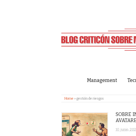
Management
Tec
Home
»
gestión de riesgos
SOBRE I
AVATAR
10 junio, 20