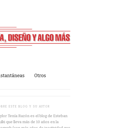
nstantáneas
Otros
OBRE ESTE BLOG Y SU AUTOR
ylor Tenía Razón es el blog de Esteban
lki que lleva más de 10 años en la
terweb (con más años de inactividad que