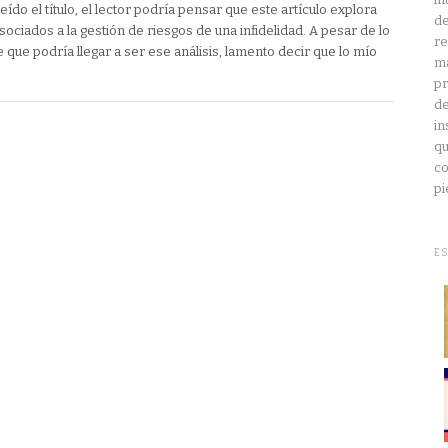
ído el título, el lector podría pensar que este artículo explora
de
ociados a la gestión de riesgos de una infidelidad. A pesar de lo
re
 que podría llegar a ser ese análisis, lamento decir que lo mío
ma
pr
de
in
qu
co
pi
E