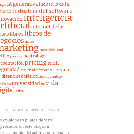
IA generativa
industria de la
esgos
Industria del software
úsica
inteligencia
nnovación
rtificial
internet de las
libros de
osas
libros
egocios
marca
marketing
mercado laboral
tflix
postrabajo
podcasts
pricing
rrhh
resentación
eguridad
servicios
seguridad informática
e diseño
señalética
startups
trabajo
vida
universidad
méstico
ux
igital
ética
 DISCLAIMER SIEMPRE NECESARIO
s opiniones y puntos de vista
presados en este blog son
clusivamente del autor y no reflejan ni