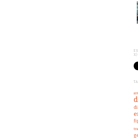
ES
X)
T
an
d
d
e
fi
tr
g