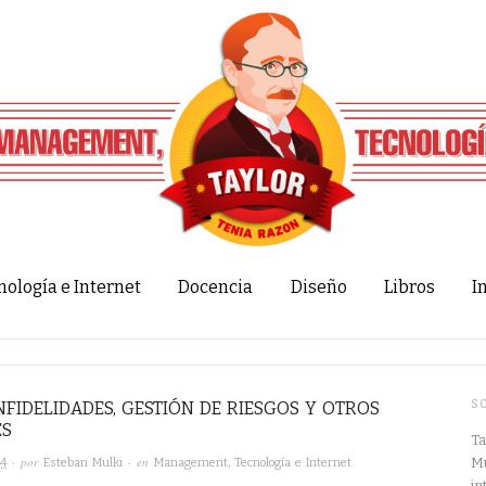
nología e Internet
Docencia
Diseño
Libros
I
NFIDELIDADES, GESTIÓN DE RIESGOS Y OTROS
S
ES
Ta
· por
· en
Mu
24
Esteban Mulki
Management
,
Tecnología e Internet
in