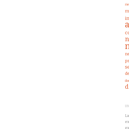
ri
m
i
a
c
n
ne
p
s
d
do
d
UN
La
ex
ex