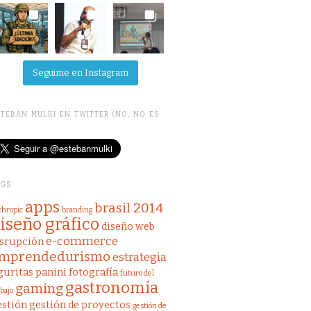
Seguime en Instagram
TEBAN MULKI EN TWITTER (NO, NO ES
AGS
apps
brasil 2014
thropic
branding
iseño gráfico
diseño web
e-commerce
isrupción
mprendedurismo
estrategia
guritas panini
fotografía
futuro del
gastronomía
gaming
abajo
estión
gestión de proyectos
gestión de