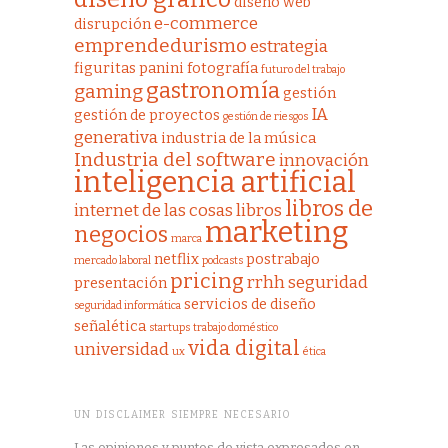
diseño web
e-commerce
disrupción
emprendedurismo
estrategia
figuritas panini
fotografía
futuro del trabajo
gastronomía
gaming
gestión
IA
gestión de proyectos
gestión de riesgos
generativa
industria de la música
Industria del software
innovación
inteligencia artificial
libros de
internet de las cosas
libros
marketing
negocios
marca
netflix
postrabajo
mercado laboral
podcasts
pricing
rrhh
seguridad
presentación
servicios de diseño
seguridad informática
señalética
startups
trabajo doméstico
vida digital
universidad
ux
ética
UN DISCLAIMER SIEMPRE NECESARIO
Las opiniones y puntos de vista expresados en