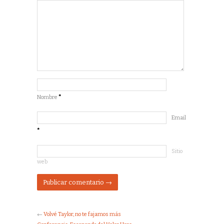
Nombre
*
Email
*
Sitio
web
←
Volvé Taylor, no te fajamos más