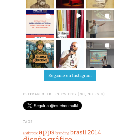
Seguime en Instagram
ESTEBAN MULKI EN TWITTER (NO, NO ES X)
TAGS
apps
brasil 2014
anthropic
branding
diseño gráfico