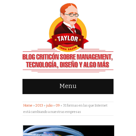
Menu
Home
»
2013
»
julio
»
09
»
31 formas en las que Internet
está cambiando a nuestras empresas