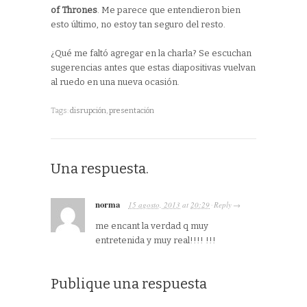
of Thrones
. Me parece que entendieron bien
esto último, no estoy tan seguro del resto.
¿Qué me faltó agregar en la charla? Se escuchan
sugerencias antes que estas diapositivas vuelvan
al ruedo en una nueva ocasión.
Tags:
disrupción
,
presentación
Una respuesta.
norma
15 agosto, 2013
at
20:29
Reply
·
→
me encant la verdad q muy
entretenida y muy real!!!! !!!
Publique una respuesta