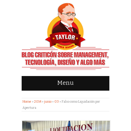
Menu
Home
»
2014
»
junio
»
03
»
Falso como Liquidación por
Apertura