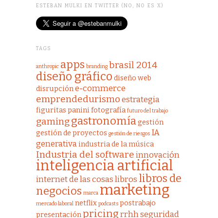
ESTEBAN MULKI EN TWITTER (NO, NO ES X)
TAGS
apps
brasil 2014
anthropic
branding
diseño gráfico
diseño web
e-commerce
disrupción
emprendedurismo
estrategia
figuritas panini
fotografía
futuro del trabajo
gastronomía
gaming
gestión
IA
gestión de proyectos
gestión de riesgos
generativa
industria de la música
Industria del software
innovación
inteligencia artificial
libros de
internet de las cosas
libros
marketing
negocios
marca
netflix
postrabajo
mercado laboral
podcasts
pricing
rrhh
seguridad
presentación