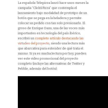
La española Telepizza lanzó hace unos meses la
campaña “Click&Pizza” que contempla el
lanzamiento bajo modalidad de prototipo de un
botón que se pega en la heladera y permite
colocar un pedido con tan solo presionarlo. El
groso de Enrique Dans, una de las voces más
importantes en tecnología del país ibérico,
escribió un
completo artículo destacando las
virtudes del proyecto
, siendo una lectura más
que abarcativa para entender de qué trata el
mismo. Si ya es mucha lectura por hoy, pueden
ver este video promocional del proyecto
completo (incluye las alternativas de Twitter y
Pebble, además del botón):