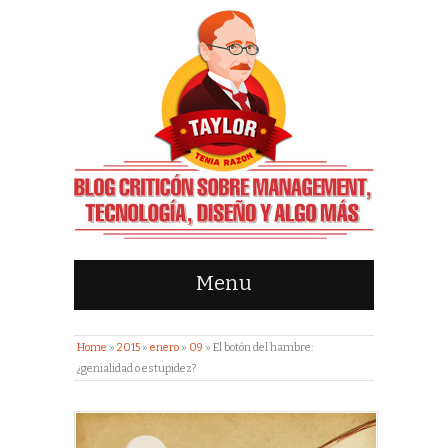
Menu
Home
»
2015
»
enero
»
09
»
El botón del hambre:
¿genialidad o estupidez?