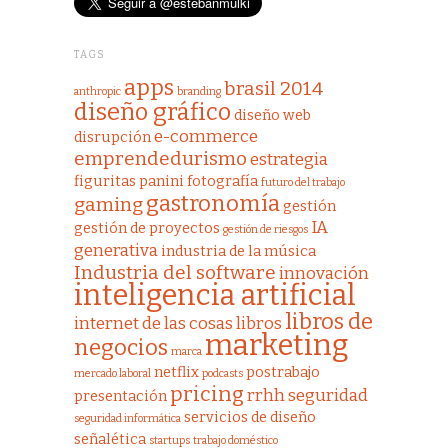
TAGS
apps
brasil 2014
anthropic
branding
diseño gráfico
diseño web
e-commerce
disrupción
emprendedurismo
estrategia
figuritas panini
fotografía
futuro del trabajo
gastronomía
gaming
gestión
IA
gestión de proyectos
gestión de riesgos
generativa
industria de la música
Industria del software
innovación
inteligencia artificial
libros de
internet de las cosas
libros
marketing
negocios
marca
netflix
postrabajo
mercado laboral
podcasts
pricing
rrhh
seguridad
presentación
servicios de diseño
seguridad informática
señalética
startups
trabajo doméstico