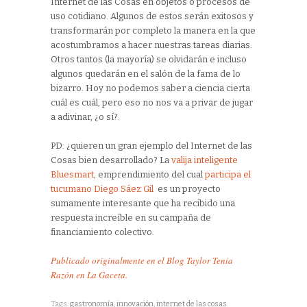
Internet de las Cosas en objetos o procesos de
uso cotidiano. Algunos de estos serán exitosos y
transformarán por completo la manera en la que
acostumbramos a hacer nuestras tareas diarias.
Otros tantos (la mayoría) se olvidarán e incluso
algunos quedarán en el salón de la fama de lo
bizarro. Hoy no podemos saber a ciencia cierta
cuál es cuál, pero eso no nos va a privar de jugar
a adivinar, ¿o sí?.
PD: ¿quieren un gran ejemplo del Internet de las
Cosas bien desarrollado? La
valija inteligente
Bluesmart
, emprendimiento del cual
participa el
tucumano Diego Sáez Gil
es un proyecto
sumamente interesante que ha recibido una
respuesta increíble en su campaña de
financiamiento colectivo.
Publicado originalmente en el Blog Taylor Tenía
Razón en La Gaceta.
Tags:
gastronomía
,
innovación
,
internet de las cosas