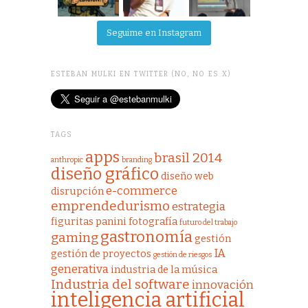
Seguime en Instagram
ESTEBAN MULKI EN TWITTER (NO, NO ES X)
TAGS
apps
brasil 2014
anthropic
branding
diseño gráfico
diseño web
e-commerce
disrupción
emprendedurismo
estrategia
figuritas panini
fotografía
futuro del trabajo
gastronomía
gaming
gestión
IA
gestión de proyectos
gestión de riesgos
generativa
industria de la música
Industria del software
innovación
inteligencia artificial