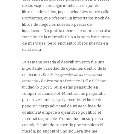
de los viajes conseguí identificar un par de
librerías de saldos, joyas ineludibles sobre calle
Corrientes, que ofrecen un importante stock de
libros de negocios nuevos a precio de
liquidación. No podría decir si se debe a una alta
rotación de la mercadería o a la poca frecuencia
de mis viajes, pero encuentro libros nuevos en
cada visita.
La semana pasada el descubrimiento fue una
importante variedad de opciones dentro de la
«Donde las grandes ideas encuentran
colección
expresión»
de Pearson / Prentice Hall a $ 35 por
unidad (o 2 por $ 60 si estás pensando en
romper el chanchito). Mientras me preparaba
para reventar la valija (y exceder el limite de
peso sin cargo adicional de mi aerolínea de
confianza) empecé a ojear libro por libro el
material disponible. Grande fue mi sorpresa
cuando, habiendo recorrido por completo el
mesón, no encontré uno siquiera que me