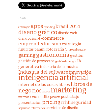
TAGS
apps
brasil 2014
anthropic
branding
diseño gráfico
diseño web
e-commerce
disrupción
emprendedurismo
estrategia
figuritas panini
fotografía
futuro del trabajo
gastronomía
gaming
gestión
IA
gestión de proyectos
gestión de riesgos
generativa
industria de la música
Industria del software
innovación
inteligencia artificial
libros de
internet de las cosas
libros
marketing
negocios
marca
netflix
postrabajo
mercado laboral
podcasts
pricing
rrhh
seguridad
presentación
servicios de diseño
seguridad informática