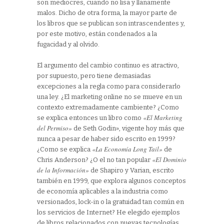
son mediocres, cuando no lisa y llanamente
malos. Dicho de otra forma, la mayor parte de
los libros que se publican son intrascendentes y,
por este motivo, están condenados a la
fugacidad y al olvido.
El argumento del cambio continuo es atractivo,
por supuesto, pero tiene demasiadas
excepciones a la regla como para considerarlo
una ley. ¿El marketing online no se mueve en un
contexto extremadamente cambiente? ¿Como
«El Marketing
se explica entonces un libro como
del Permiso»
de Seth Godin», vigente hoy más que
nunca a pesar de haber sido escrito en 1999?
«La Economía Long Tail»
¿Como se explica
de
«El Dominio
Chris Anderson? ¿O el no tan popular
de la Información»
de Shapiro y Varian, escrito
también en 1999, que explora algunos conceptos
de economía aplicables a la industria como
versionados, lock-in o la gratuidad tan común en
los servicios de Internet? He elegido ejemplos
de libros relacionados con nuevas tecnologías