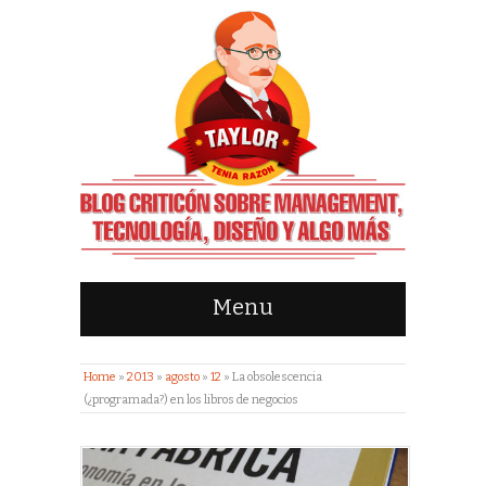
Menu
Home
»
2013
»
agosto
»
12
»
La obsolescencia
(¿programada?) en los libros de negocios