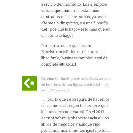
servicio del momento. Los ejemplos
valisos que muestras están más
centrados en las personas, ya sean
clientes o dirigentes, o a una filosofía
del «por qué lo hago» esto más que en
el «cómo lo hago».
Por cierto, no sé qué tienen
Nordstrom y Ridderstrale pero su
libro funky business también está de
completa altualidad.
Reseña: Co-Intelligence (o la obsolescencia
en los libros de inteligencia artificial)
20
junio, 2024
at
19:25
·
[…] por lo que se asegura de hacer los
disclaimers al respecto siempre que
lo considera necesario). En el 2013
escribí sobre la obsolescencia en los
libros de negocios y aunque sigo
pensando más o menos igual me toca