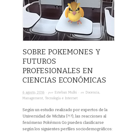
SOBRE POKEMONES Y
FUTUROS
PROFESIONALES EN
CIENCIAS ECONÓMICAS
· por
· en
6 agosto, 2016
Esteban Mulki
Docencia
,
Management
,
Tecnología e Internet
Según un estudio realizado por expertos de la
Universidad de Wichita (?!?), las reacciones al
fenómeno Pokémon Go pueden clasificarse
según los siguientes perfiles sociodemográficos: