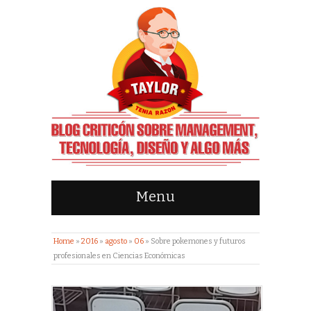
Menu
Home
»
2016
»
agosto
»
06
»
Sobre pokemones y futuros
profesionales en Ciencias Económicas