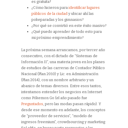
es gratuita?
¿Cómo hicieron para
identificar lugares
públicos de la ciudad
y ubicar ahí las
pokeparadas y los gimnasios?
¿Por qué se convirtió en este éxito masivo?
¿Qué puedo aprender de todo esto para
mi próximo emprendimiento?
La próxima semana arrancamos, por tercer año
consecutivo, con el dictado de “Sistemas de
Información II”, una materia joven en los planes
de estudios de las carreras de Contador Público
Nacional (Plan 2010) y Lic. en Administración
(Plan 2014), con un nombre arbitrario y un
abanico de temas diversos. Entre esos tantos,
intentamos entender los negocios en Internet
como Pókemon Go (el año pasado fue
Preguntados
, pero las modas pasan rápido). Y
desde ese momento en adelante, los conceptos
de “proveedor de servicios”, “modelo de
ingresos freemium”, crowdsourcing y marketing
SoLoMo, en buena parte respuestas a las