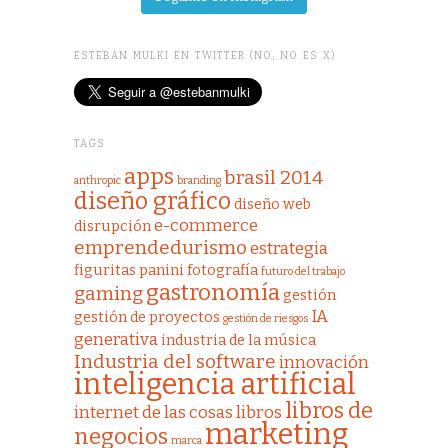
ESTEBAN MULKI EN TWITTER (NO, NO ES X)
TAGS
apps
brasil 2014
anthropic
branding
diseño gráfico
diseño web
e-commerce
disrupción
emprendedurismo
estrategia
figuritas panini
fotografía
futuro del trabajo
gastronomía
gaming
gestión
IA
gestión de proyectos
gestión de riesgos
generativa
industria de la música
Industria del software
innovación
inteligencia artificial
libros de
internet de las cosas
libros
marketing
negocios
marca