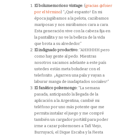
El bolumemorioso vintage:
(
gracias @foier
por el término
) “¡Qué espanto! En mi
época jugábamos a la pelota, cazábamos
mariposas y nos mirábamos cara a cara.
Esta generación vive con la cabeza fija en
la pantallita y no ve la belleza de la vida
que brota a su alrededor.”
El indignado productivo:
“AHHHHH pero
como hay gente al pedo. Mientras
nosotros sacamos adelante a este país
ustedes están meta boludear con el
telefonito. ¡Agarren una pala y vayan a
laburar manga de inadaptados sociales!”
El fanático pokemongo:
“La semana
pasada, anticipando la llegada de la
aplicación a la Argentina, cambié mi
teléfono por uno más potente que me
permita instalar el juego y me compré
también un cargador portátil para poder
irme a cazar pokemones a Tafí Viejo,
Burruyacú, el Dique Escaba y la Fiesta